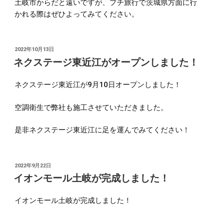
土岐市からだと遠いですが、プチ旅行で茨城県方面に行
かれる際はぜひよってみてください。
投
2022年10月13日
稿
ネクステージ東近江がオープンしました！
日:
ネクステージ東近江が9月10日オープンしました！
空調衛生で弊社も施工させていただきました。
是非ネクステージ東近江に足を運んでみてください！
投
2022年9月22日
稿
イオンモール土岐が完成しました！
日:
イオンモール土岐が完成しました！