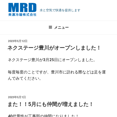
ネクステージ豊
また！！5月にも
4月に工事部に仲
ネクステージ水
ネクステージ東
イオンモール土
住宅事業部が新聞
ネクステージ新
コ
土岐市学校空調が
工事部に仲間が増
川がオープンし
仲間が増えまし
間が増えまし
戸南店がオープ
近江がオープン
岐が完成しまし
で紹介されまし
座 9月18日オー
ン
水と空気で快適を提供します
終わりました！
えました！
テ
ました！
た！
た！
ンします！
しました！
た！
た！！
プンします！！
カテゴリー:
お知らせ
ン
メニュー
ツ
へ
ス
投
2023年5月12日
稿
キ
ネクステージ豊川がオープンしました！
日:
ッ
プ
ネクステージ豊川が3月25日にオープンしました。
毎度毎度のことですが、豊川市に訪れる際などは足を運
んでみてください。
投
2023年5月1日
稿
また！！5月にも仲間が増えました！
日:
40代男性が工事部の仲間になりました！