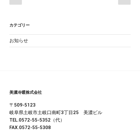
の
の
稿
ペ
ペ
ナ
ー
ー
ビ
カテゴリー
ジ
ジ
ゲ
ー
お知らせ
シ
ョ
ン
美濃冷暖株式会社
〒509-5123
岐阜県土岐市土岐口南町3丁目25 美濃ビル
TEL.0572-55-5352（代）
FAX.0572-55-5308