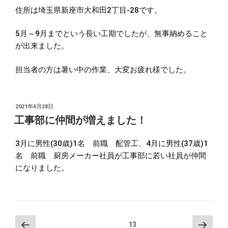
住所は埼玉県新座市大和田2丁目-28です。
5月～9月までという長い工期でしたが、無事納めること
が出来ました。
担当者の方は暑い中の作業、大変お疲れ様でした。
投
2021年4月28日
稿
工事部に仲間が増えました！
日:
3月に男性(30歳)1名 前職 配管工、4月に男性(37歳)1
名 前職 厨房メーカー社員が工事部に若い社員が仲間
になりました。
投
前
次
固定ページ
13