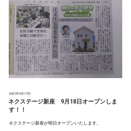
投
2021年9月17日
稿
ネクステージ新座 9月18日オープンしま
日:
す！！
ネクステージ新座が明日オープンいたします。