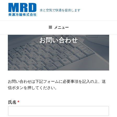
コ
ン
水と空気で快適を提供します
テ
ン
メニュー
ツ
へ
お問い合わせ
ス
キ
ッ
プ
お問い合わせは下記フォームに必要事項を記入の上、送
信ボタンを押してください。
氏名
*