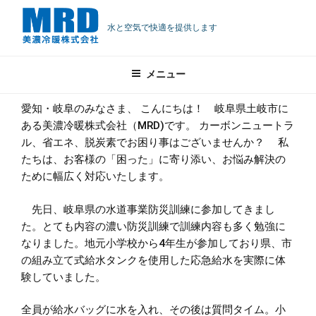
コ
水道事業防災訓練
ン
水と空気で快適を提供します
①
テ
投
2025年11月18日
ン
稿
水道事業防災訓練①
メニュー
ツ
日:
へ
愛知・岐阜のみなさま、 こんにちは！ 岐阜県土岐市に
ス
ある美濃冷暖株式会社（MRD)です。 カーボンニュートラ
キ
ル、省エネ、脱炭素でお困り事はございませんか？ 私
ッ
たちは、お客様の「困った」に寄り添い、お悩み解決の
プ
ために幅広く対応いたします。
先日、岐阜県の水道事業防災訓練に参加してきまし
た。とても内容の濃い防災訓練で訓練内容も多く勉強に
なりました。地元小学校から4年生が参加しており県、市
の組み立て式給水タンクを使用した応急給水を実際に体
験していました。
全員が給水バッグに水を入れ、その後は質問タイム。小