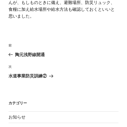
んが、もしものときに備え、避難場所、防災リュック、
食糧に加え給水場所や給水方法も確認しておくといいと
思いました。
投
前
前
稿
の
陶元浅野線開通
ナ
投
ビ
稿
次
次
ゲ
の
水道事業防災訓練②
投
ー
稿
シ
ョ
カテゴリー
ン
お知らせ